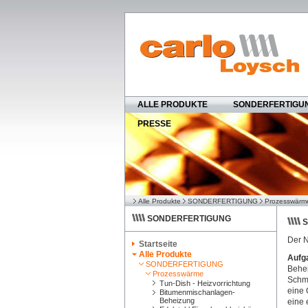
ALLE PRODUKTE
SONDERFERTIGU
PRESSE
Alle Produkte
SONDERFERTIGUNG
Prozesswärm
SONDERFERTIGUNG
S
Der N
Startseite
Alle Produkte
Aufg
SONDERFERTIGUNG
Behei
Prozesswärme
Schmi
Tun-Dish - Heizvorrichtung
eine 
Bitumenmischanlagen-
Beheizung
eine 