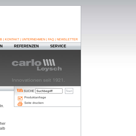
B
|
KONTAKT
|
UNTERNEHMEN
|
FAQ
|
NEWSLETTER
EN
REFERENZEN
SERVICE
SUCHE
Produktanfrage
Seite drucken
ln.
sher
alb