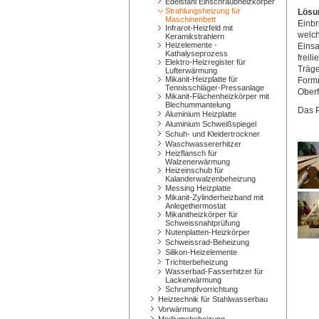
Edelstahl Einschraubheizkörper
Strahlungsheizung für
Lösu
Maschinenbett
Einbr
Infrarot-Heizfeld mit
welch
Keramikstrahlern
Heizelemente -
Einsa
Kathalyseprozess
freil
Elektro-Heizregister für
Träge
Lufterwärmung
Mikanit-Heizplatte für
Formr
Tennisschläger-Pressanlage
Oberf
Mikanit-Flächenheizkörper mit
Blechummantelung
Das 
Aluminium Heizplatte
Aluminium Schweißspiegel
Schuh- und Kleidertrockner
Waschwassererhitzer
Heizflansch für
Walzenerwärmung
Heizeinschub für
Kalanderwalzenbeheizung
Messing Heizplatte
Mikanit-Zylinderheizband mit
Anlegethermostat
Mikanitheizkörper für
Schweissnahtprüfung
Nutenplatten-Heizkörper
Schweissrad-Beheizung
Silikon-Heizelemente
Trichterbeheizung
Wasserbad-Fasserhitzer für
Lackerwärmung
Schrumpfvorrichtung
Heiztechnik für Stahlwasserbau
Vorwärmung