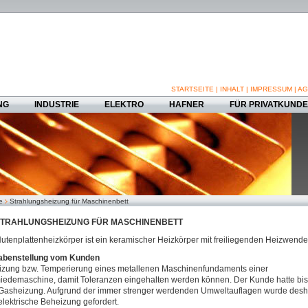
STARTSEITE
|
INHALT
|
IMPRESSUM
|
AG
NG
INDUSTRIE
ELEKTRO
HAFNER
FÜR PRIVATKUND
e
Strahlungsheizung für Maschinenbett
TRAHLUNGSHEIZUNG FÜR MASCHINENBETT
utenplattenheizkörper ist ein keramischer Heizkörper mit freiliegenden Heizwende
abenstellung vom Kunden
zung bzw. Temperierung eines metallenen Maschinenfundaments einer
edemaschine, damit Toleranzen eingehalten werden können. Der Kunde hatte bi
Gasheizung. Aufgrund der immer strenger werdenden Umweltauflagen wurde desh
elektrische Beheizung gefordert.