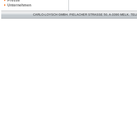
Presse
Unternehmen
CARLO-LOYSCH GMBH. PIELACHER STRASSE 50, A-3390 MELK. TELEFO