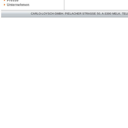
Presse
Unternehmen
CARLO-LOYSCH GMBH. PIELACHER STRASSE 50, A-3390 MELK. TELEFO