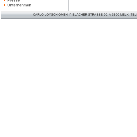
Presse
Unternehmen
CARLO-LOYSCH GMBH. PIELACHER STRASSE 50, A-3390 MELK. TELEFO