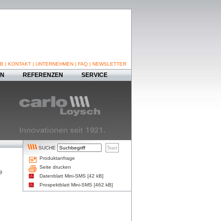
B
|
KONTAKT
|
UNTERNEHMEN
|
FAQ
|
NEWSLETTER
EN
REFERENZEN
SERVICE
SUCHE
Produktanfrage
Seite drucken
e
Datenblatt Mini-SMS [42 kB]
Prospektblatt Mini-SMS [462 kB]