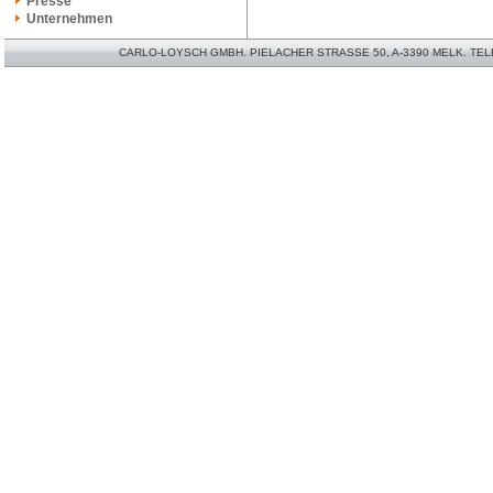
Presse
Unternehmen
CARLO-LOYSCH GMBH. PIELACHER STRASSE 50, A-3390 MELK. TELEFO