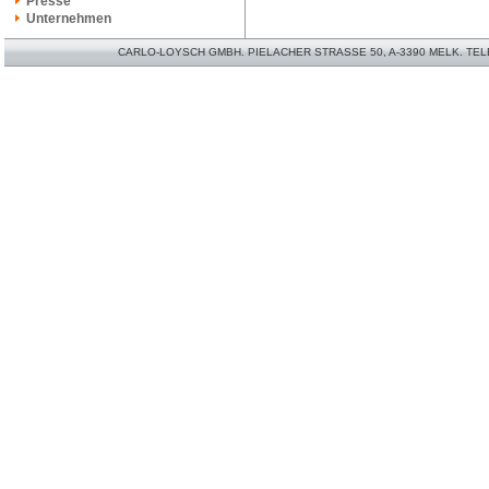
Presse
Unternehmen
CARLO-LOYSCH GMBH. PIELACHER STRASSE 50, A-3390 MELK. TELEFO