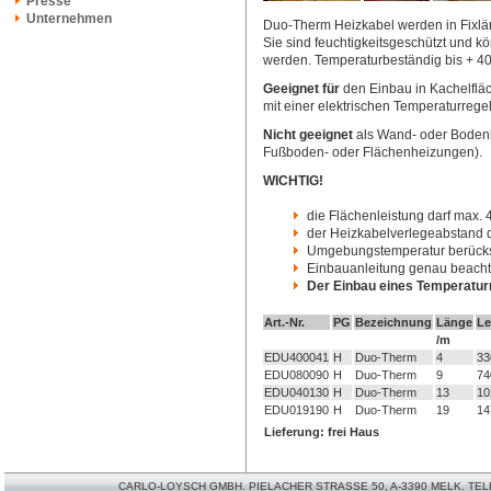
Presse
Unternehmen
Duo-Therm Heizkabel werden in Fixlän
Sie sind feuchtigkeitsgeschützt und 
werden. Temperaturbeständig bis + 
Geeignet für
den Einbau in Kachelflä
mit einer elektrischen Temperaturreg
Nicht geeignet
als Wand- oder Bodenh
Fußboden- oder Flächenheizungen).
WICHTIG!
die Flächenleistung darf max.
der Heizkabelverlegeabstand d
Umgebungstemperatur berücks
Einbauanleitung genau beacht
Der Einbau eines Temperaturr
Art.-Nr.
PG
Bezeichnung
Länge
Le
/m
EDU400041
H
Duo-Therm
4
33
EDU080090
H
Duo-Therm
9
74
EDU040130
H
Duo-Therm
13
10
EDU019190
H
Duo-Therm
19
14
Lieferung: frei Haus
CARLO-LOYSCH GMBH. PIELACHER STRASSE 50, A-3390 MELK. TELEFO