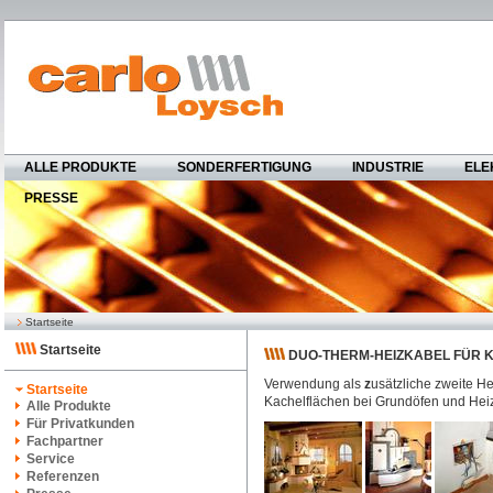
ALLE PRODUKTE
SONDERFERTIGUNG
INDUSTRIE
ELE
PRESSE
Startseite
Startseite
DUO-THERM-HEIZKABEL FÜR
Verwendung als
z
usätzliche zweite He
Startseite
Kachelflächen bei Grundöfen und Hei
Alle Produkte
Für Privatkunden
Fachpartner
Service
Referenzen