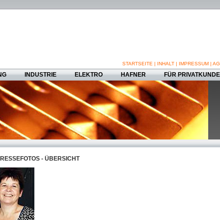
STARTSEITE
|
INHALT
|
IMPRESSUM
|
AG
NG
INDUSTRIE
ELEKTRO
HAFNER
FÜR PRIVATKUND
RESSEFOTOS - ÜBERSICHT