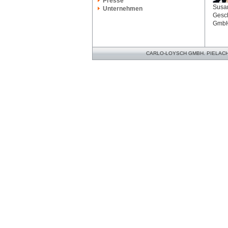
Presse
Susan
Unternehmen
Gesch
Gmb
CARLO-LOYSCH GMBH. PIELACHER