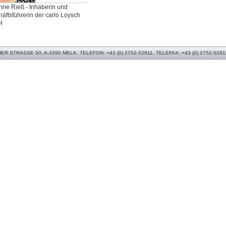
ne Rieß - Inhaberin und
äftsführerin der carlo Loysch
H
 STRASSE 50, A-3390 MELK. TELEFON: +43 (0) 2752-52911. TELEFAX: +43 (0) 2752-5291