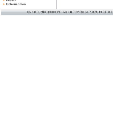
Presse
Unternehmen
CARLO-LOYSCH GMBH. PIELACHER STRASSE 50, A-3390 MELK. TELEFO